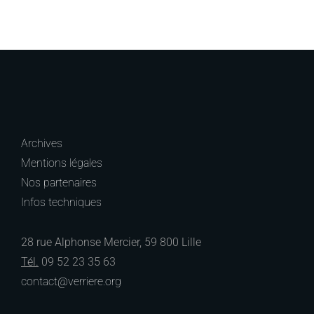
Archives
Mentions légales
Nos partenaires
Infos techniques
28 rue Alphonse Mercier, 59 800 Lille
Tél.
09 52 23 35 63
contact@verriere.org