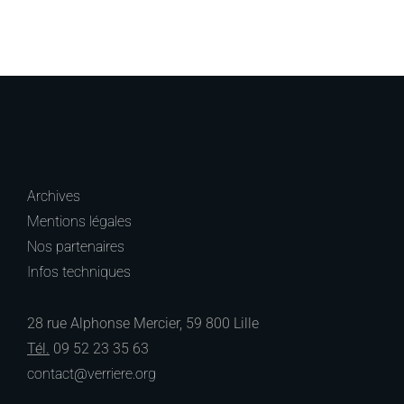
Archives
Mentions légales
Nos partenaires
Infos techniques
28 rue Alphonse Mercier, 59 800 Lille
Tél.
09 52 23 35 63
contact@verriere.org