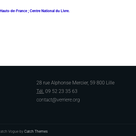
 Hauts-de-France ; Centre National du Livre.
28 rue Alphonse Mercier, 59 800 Lille
Tél.
09 52 23 35 63
contact@verriere.org
 Catch Vogue by
Catch Themes