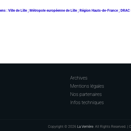
ens : Ville de Lille ; Métropole européenne de Lille ; Région Hauts-de-France ; DRAC
Archives
Mentions légales
Nos partenaires
Infos techniques
Copyright © 2026
La Verrière
. All Rights Reserved. |