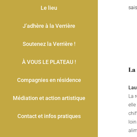
Le lieu
sai
J’adhère à la Verrière
Soutenez la Verrière !
À VOUS LE PLATEAU !
La 
Compagnies en résidence
Lau
La r
Médiation et action artistique
elle
chif
Contact et infos pratiques
loi
alim