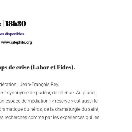
e
|
18h30
ces disponibles.
:
www.citephilo.org
ps de crise (Labor et Fides).
dération : Jean-François Rey.
e est synonyme de pudeur, de retenue. Au pluriel,
n espace de médiation : « réserve » est aussi le
e dramatique du héros, de la dramaturgie du saint,
es recherches comme par les expériences qui les