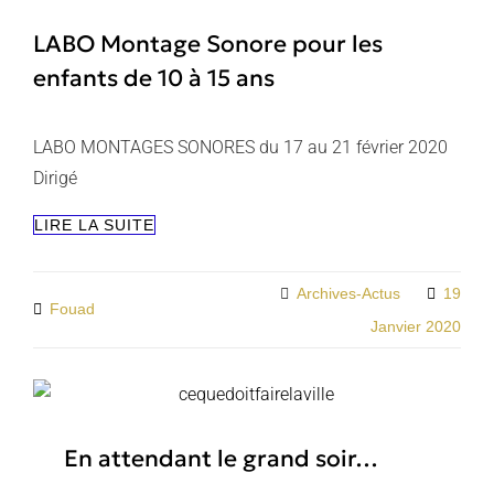
LABO Montage Sonore pour les
enfants de 10 à 15 ans
LABO MONTAGES SONORES du 17 au 21 février 2020
Dirigé
LABO
LIRE LA SUITE
MONTAGE
SONORE
POUR
Categories
Archives-Actus
19
By
Fouad
LES
Janvier 2020
ENFANTS
DE
10
À
15
ANS
En attendant le grand soir…