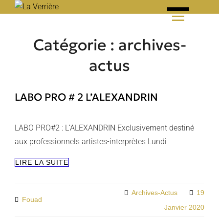
Skip
to
content
Catégorie :
archives-
actus
LABO PRO # 2 L’ALEXANDRIN
LABO PRO#2 : L’ALEXANDRIN Exclusivement destiné
aux professionnels artistes-interprètes Lundi
LABO
LIRE LA SUITE
PRO
#
2
Categories
Archives-Actus
19
By
Fouad
L’ALEXANDRIN
Janvier 2020