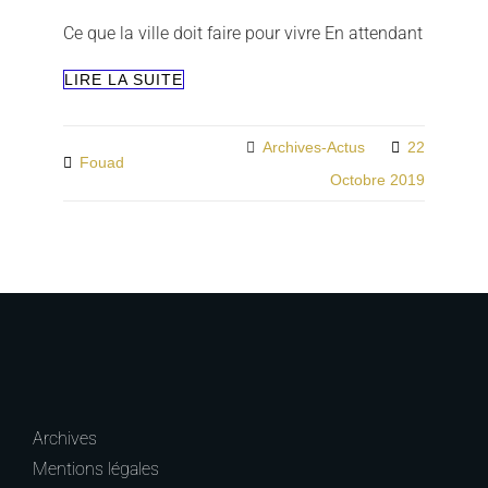
Ce que la ville doit faire pour vivre En attendant
EN
LIRE LA SUITE
ATTENDANT
LE
GRAND
Categories
Archives-Actus
22
By
Fouad
SOIR…
Octobre 2019
Archives
Mentions légales