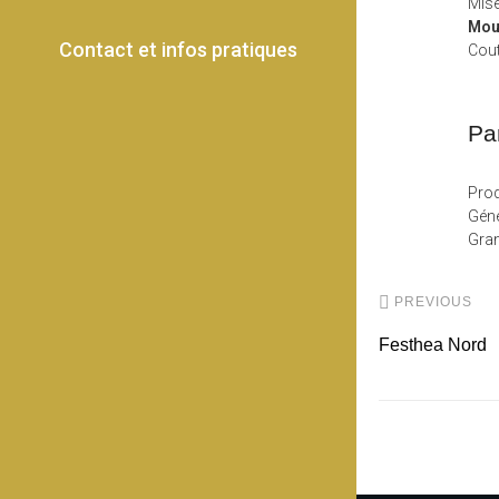
Mis
Mou
Contact et infos pratiques
Cout
Pa
Prod
Géné
Gran
PREVIOUS
Festhea Nord