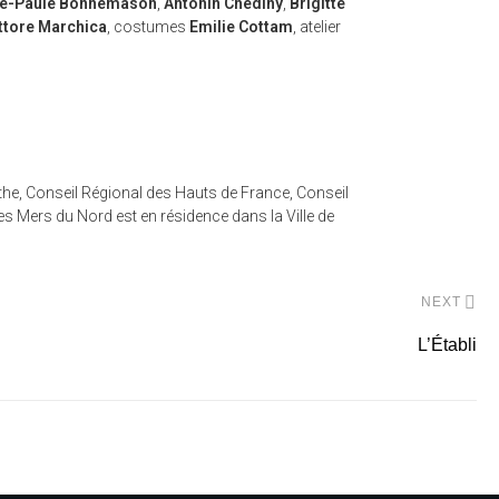
ie-Paule Bonnemason
,
Antonin Chediny
,
Brigitte
ttore Marchica
, costumes
Emilie Cottam
, atelier
he, Conseil Régional des Hauts de France, Conseil
 Mers du Nord est en résidence dans la Ville de
NEXT
L’Établi