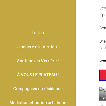
Voy
bipa
Cont
Le lieu
Une
J’adhère à la Verrière
heur
Soutenez la Verrière !
Lien
À VOUS LE PLATEAU !
Compagnies en résidence
Vi
Médiation et action artistique