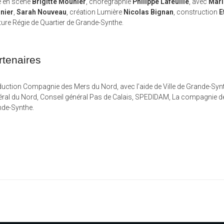
e en scène
Brigitte Mounier
, chorégraphie
Philippe Lafeuille
, avec
Mar
nier
,
Sarah Nouveau
, création Lumière
Nicolas Bignan
, construction
E
ure Régie de Quartier de Grande-Synthe.
rtenaires
uction Compagnie des Mers du Nord, avec l’aide de Ville de Grande-Synt
ral du Nord, Conseil général Pas de Calais, SPEDIDAM, La compagnie des
de-Synthe.