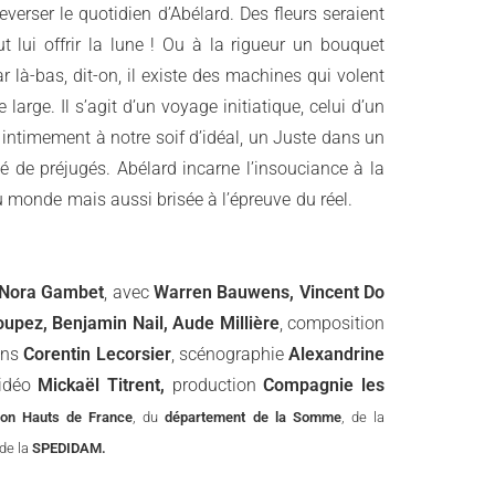
everser le quotidien d’Abélard. Des fleurs seraient
t lui offrir la lune ! Ou à la rigueur un bouquet
r là-bas, dit-on, il existe des machines qui volent
rge. Il s’agit d’un voyage initiatique, celui d’un
intimement à notre soif d’idéal, un Juste dans un
é de préjugés. Abélard incarne l’insouciance à la
du monde mais aussi brisée à l’épreuve
du réel.
Nora Gambet
, avec
Warren Bauwens, Vincent Do
oupez, Benjamin Nail, Aude Millière
, composition
ins
Corentin Lecorsier
, scénographie
Alexandrine
vidéo
Mickaël Titrent,
production
Compagnie les
ion Hauts de France
, du
département de la Somme
, de la
de la
SPEDIDAM.