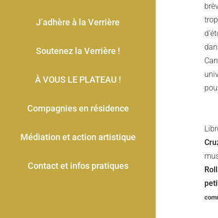
brè
tro
J’adhère à la Verrière
d’ét
dans
Soutenez la Verrière !
Can
uni
À VOUS LE PLATEAU !
pou
Compagnies en résidence
Lib
Médiation et action artistique
Cru
mus
Contact et infos pratiques
Roll
pet
comm