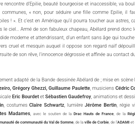
ve rencontre d’Epilie, beauté bourgeoise et inaccessible, va bo
ul
p communes, « non, pour séduire une fille comme Epilie, il fau
oiles ! ». Et c’est
en Amérique qu’il pourra toucher aux astres, ca
 le ciel… Armé de son fabuleux chapeau, Abélard prend donc le la
dide moderne et attendrissant, d’un enfant sans âge qui touche 
vers cruel et mesquin auquel il oppose son regard naïf dépouill
rsuite de son rêve, l’innocence dégrossie et affinée au contact 
rement adapté de la Bande dessinée Abélard de ; mise en scène
zeiro, Grégory Ghezzi, Guillaume Paulette
, musiciens
Cédric C
icale
Eric Bourdet
et
Sébastien Gaudefroy
, animations et dess
in
, costumes
Claire Schwartz
, lumière
Jérôme Bertin
, régie 
ites Madames
,
avec
le soutien de la
Drac Hauts de France
, de la
Rég
unauté de communauté du Val de Somme
, de la
ville de Corbie
, de l’
ADAMI
et 