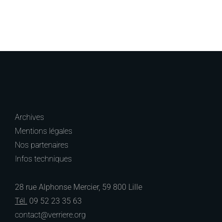
Archives
Mentions légales
Nos partenaires
Infos techniques
28 rue Alphonse Mercier, 59 800 Lille
Tél.
09 52 23 35 63
contact@verriere.org