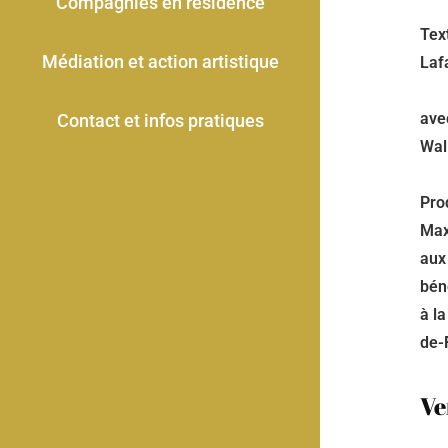
Compagnies en résidence
Tex
Médiation et action artistique
Laf
ave
Contact et infos pratiques
Wal
Pro
Max
aux
bén
à l
de-
Ve