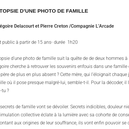
TOPSIE D’UNE PHOTO DE FAMILLE
régoire Delacourt et Pierre Creton /Compagnie L’Arcade
t public à partir de 15 ans- durée 1h20
opsie d’une photo de famille suit la quête de de deux hommes à 
oire cherche à retrouver les souvenirs enfouis dans une famille 
père de plus en plus absent ? Cette mère, qui l’éloignait chaque
lle où il pose presque malgré-lui, semble-t-il. Pour la décoder, 
-tu ?
secrets de famille vont se dévoiler. Secrets indicibles, douleur n
simulation collective éclate à la lumière avec sa cohorte de co
ntant aux origines de leur souffrance, ils vont enfin pouvoir se 