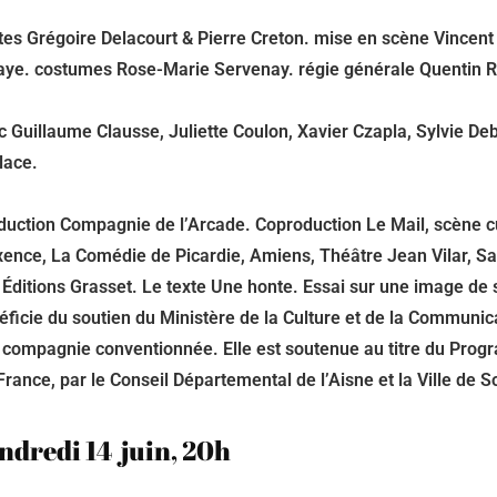
tes Grégoire Delacourt & Pierre Creton. mise en scène Vincent
aye. costumes Rose-Marie Servenay. régie générale Quentin R
c Guillaume Clausse, Juliette Coulon, Xavier Czapla, Sylvie Deb
lace.
duction Compagnie de l’Arcade. Coproduction Le Mail, scène cu
ence, La Comédie de Picardie, Amiens, Théâtre Jean Vilar, Sai
 Éditions Grasset. Le texte Une honte. Essai sur une image de 
éficie du soutien du Ministère de la Culture et de la Communica
a compagnie conventionnée. Elle est soutenue au titre du Progr
France, par le Conseil Départemental de l’Aisne et la Ville de S
ndredi 14 juin, 20h