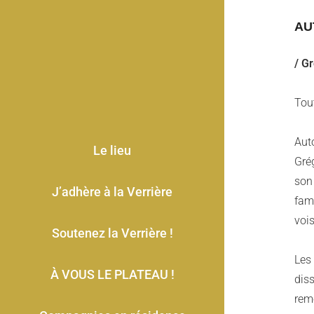
AU
/ G
Tou
Aut
Le lieu
Grég
son 
J’adhère à la Verrière
fami
vois
Soutenez la Verrière !
Les 
À VOUS LE PLATEAU !
dis
remo