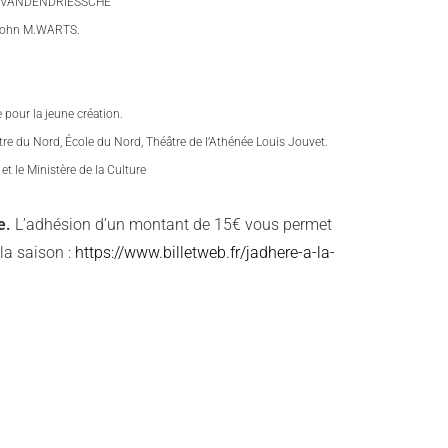
omé VANDENDRIESSCHE
John M.WARTS.
 pour la jeune création.
e du Nord, École du Nord, Théâtre de l’Athénée Louis Jouvet.
t le Ministère de la Culture
re.
L’adhésion d’un montant de 15€ vous permet
 la saison :
https://www.billetweb.fr/jadhere-a-la-