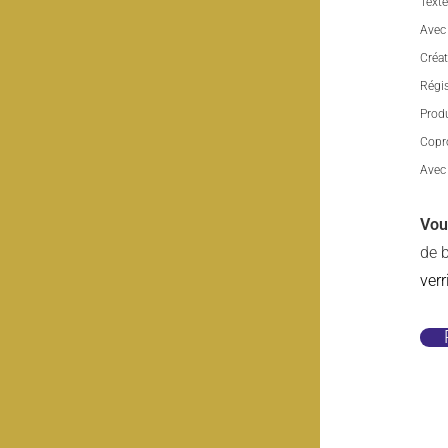
Text
Avec
Créa
Régi
Produ
Copro
Avec 
Vou
de b
verr