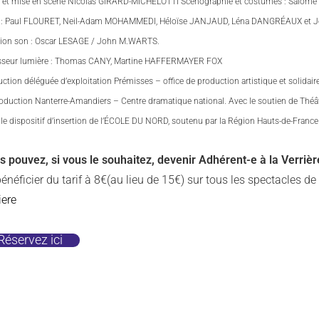
e et mise en scène Nicolas GIRARD-MICHELOTTI Scénographie et costumes : Sal
 : Paul FLOURET, Neil-Adam MOHAMMEDI, Héloïse JANJAUD, Léna DANGRÉAUX et 
tion son : Oscar LESAGE / John M.WARTS.
sseur lumière : Thomas CANY, Martine HAFFERMAYER FOX
ction déléguée d’exploitation Prémisses – office de production artistique et solidaire
duction Nanterre-Amandiers – Centre dramatique national. Avec le soutien de Théâtr
le dispositif d’insertion de l’ÉCOLE DU NORD, soutenu par la Région Hauts-de-France e
s pouvez, si vous le souhaitez, devenir Adhérent-e à la Verriè
énéficier du tarif à 8€(au lieu de 15€) sur tous les spectacles de
iere
Réservez ici