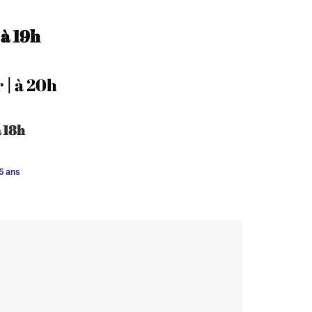
|
à
19h
r
|
à
20h
à 18h
15 ans