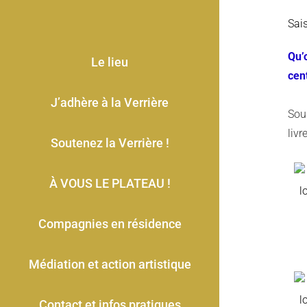
Sai
Qu’
Le lieu
cen
J’adhère à la Verrière
Sou
livr
Soutenez la Verrière !
À VOUS LE PLATEAU !
Compagnies en résidence
Médiation et action artistique
Contact et infos pratiques