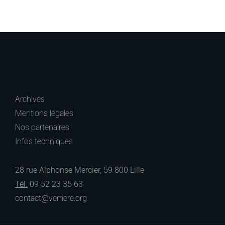
Archives
Mentions légales
Nos partenaires
Infos techniques
28 rue Alphonse Mercier, 59 800 Lille
Tél.
09 52 23 35 63
contact@verriere.org