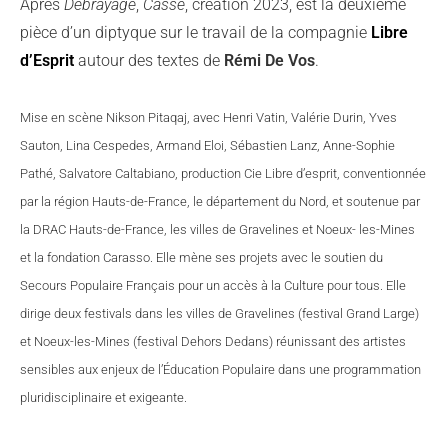
Après
Débrayage
,
Cassé
, création 2023, est la deuxième
pièce d’un diptyque sur le travail de la compagnie
Libre
d’Esprit
autour des textes de
Rémi De Vos
.
Mise en scène Nikson Pitaqaj, avec Henri Vatin, Valérie Durin, Yves
Sauton, Lina Cespedes, Armand Eloi, Sébastien Lanz, Anne-Sophie
Pathé, Salvatore Caltabiano, production Cie Libre d’esprit, conventionnée
par la région Hauts-de-France, le département du Nord, et soutenue par
la DRAC Hauts-de-France, les villes de Gravelines et Noeux- les-Mines
et la fondation Carasso. Elle mène ses projets avec le soutien du
Secours Populaire Français pour un accès à la Culture pour tous. Elle
dirige deux festivals dans les villes de Gravelines (festival Grand Large)
et Noeux-les-Mines (festival Dehors Dedans) réunissant des artistes
sensibles aux enjeux de l’Éducation Populaire dans une programmation
pluridisciplinaire et exigeante.