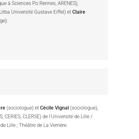
 (Maître de conférences en science politique à Sciences Po Rennes, ARENES), 
rba Université Gustave Eiffel) et 
Claire 
ge).
ère
(sociologue) et
Cécile Vignal
(sociologue),
, CERIES, CLERSE) de l’Université de Lille /
e Lille ; Théâtre de La Verrière.