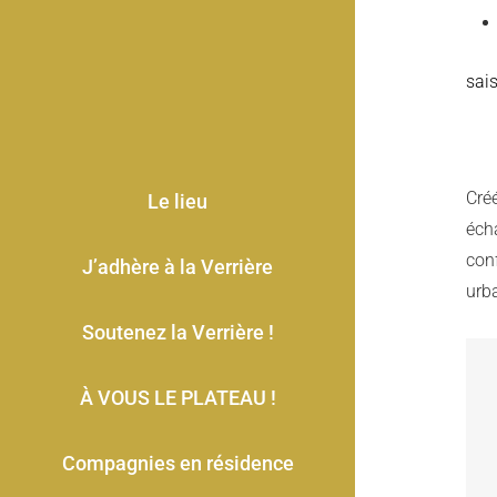
sai
Cré
Le lieu
éch
con
J’adhère à la Verrière
urba
Soutenez la Verrière !
À VOUS LE PLATEAU !
Compagnies en résidence