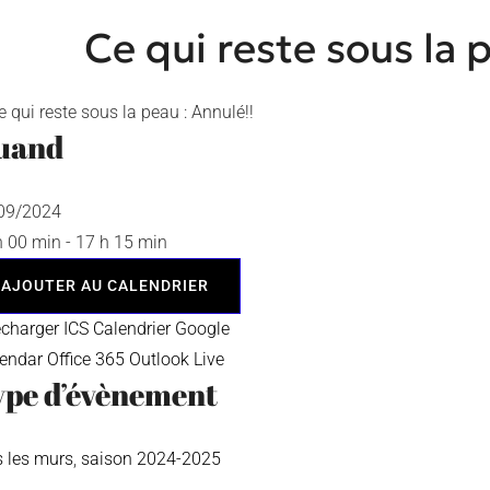
Ce qui reste sous la 
uand
/09/2024
h 00 min - 17 h 15 min
AJOUTER AU CALENDRIER
écharger ICS
Calendrier Google
lendar
Office 365
Outlook Live
ype d’évènement
s les murs
,
saison 2024-2025