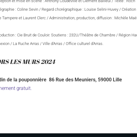
ption et mise en scène : Anthony Coudeville et Clément Bailleul / Texte : Roch Terr
graphie : Coline Sevin / Regard chorégraphique : Louise Selini-Huvey / Création 
e Tampere et Laurent Clerc / Administration, production, diffusion : Michèle Ma
duction : Cie Bruit de Couloir.
Soutiens : 232U/Théâtre de Chambre / Région Hau
xion / La Ruche Arras / Ville d’Arras / Office culturel d’Arras.
RS LES MURS 2024
din de la pouponnière
86 Rue des Meuniers, 59000 Lille
nement gratuit.