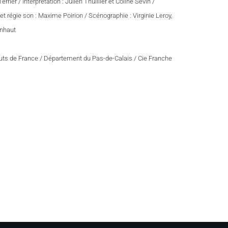
ier / Interprétation : Julien Thuillier et Coline Sevin /
et régie son : Maxime Poirion / Scénographie : Virginie Leroy,
ënhaut
ts de France / Département du Pas-de-Calais / Cie Franche