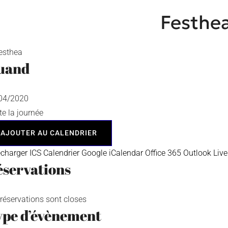
Festhe
uand
/04/2020
te la journée
AJOUTER AU CALENDRIER
écharger ICS
Calendrier Google
iCalendar
Office 365
Outlook Live
servations
 réservations sont closes
ype d’évènement