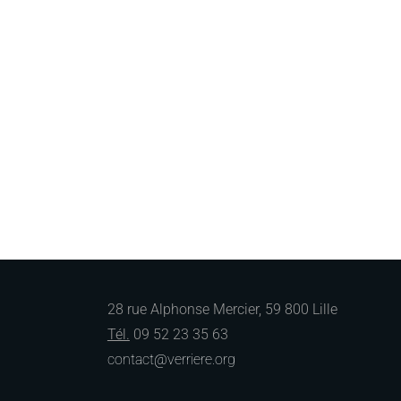
28 rue Alphonse Mercier, 59 800 Lille
Tél.
09 52 23 35 63
contact@verriere.org