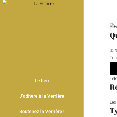
Skip
LA VERRIÈRE
to
Théâtre en liberté
content
Q
05
Tou
Tél
Le lieu
Ré
J’adhère à la Verrière
Les
T
Soutenez la Verrière !