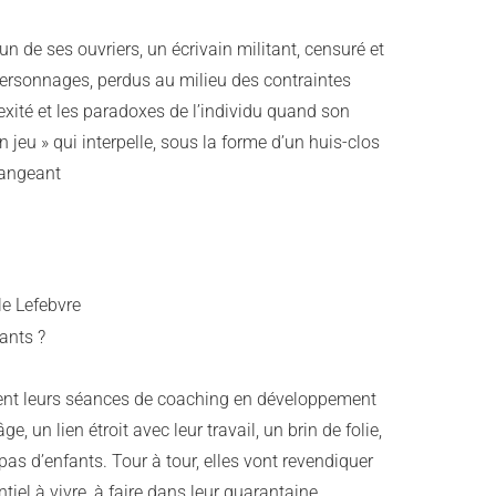
n de ses ouvriers, un écrivain militant, censuré et
2 personnages, perdus au milieu des contraintes
exité et les paradoxes de l’individu quand son
 jeu » qui interpelle, sous la forme d’un huis-clos
rangeant
le Lefebvre
ants ?
sent leurs séances de coaching en développement
un lien étroit avec leur travail, un brin de folie,
pas d’enfants. Tour à tour, elles vont revendiquer
iel à vivre, à faire dans leur quarantaine.