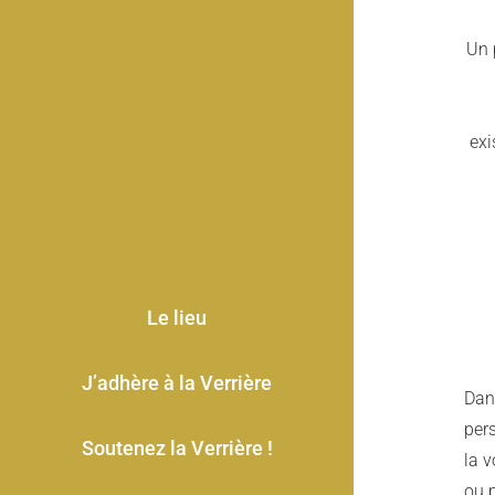
Un 
exi
Le lieu
J’adhère à la Verrière
Dan
pers
Soutenez la Verrière !
la v
ou p