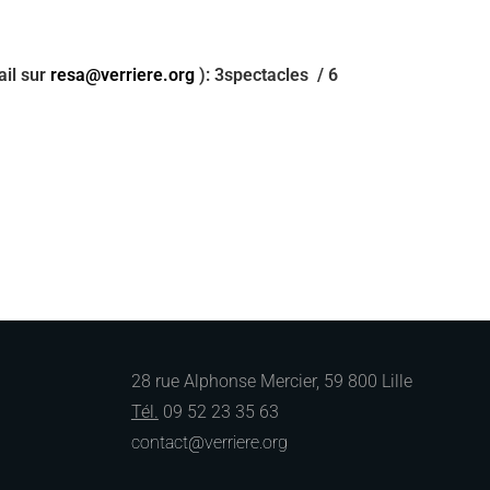
ail sur
resa@verriere.org
): 3spectacles / 6
28 rue Alphonse Mercier, 59 800 Lille
Tél.
09 52 23 35 63
contact@verriere.org