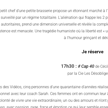
petit chef d’une petite brasserie propose un étonnant marché à l’u
surveillé par un régime totalitaire. L’aliénation qui frappe les 
autoritaires, prend une dimension universelle et révèle la compl
stence est menacée. Une tragédie humaniste où la liberté est « un
à l’humour grinçant et dé
Je réserve
17h30 :
# Cap 40
de Céci
par la Cie Les Désoblige
s des Vidéos, cinq personnes d’une quarantaine d’années réali
onnel avec leur coach Sarah. Ces femmes ont en commun leur âge, 
olonté de vivre une vie extraordinaire, un ou des amours et n’ont 
as, avec passion, rage, force et émotion ce qui leur semble essent