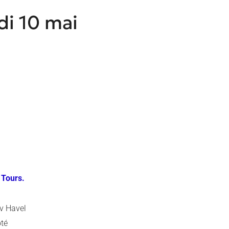
i 10 mai
 Tours.
v Havel
ôté