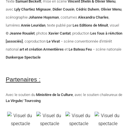
Texte
Samuel Beckett
, mise en scène
Vincent Dhelin & Olivier Menu
,
avec
Lyly Chartiez Mignauw
,
Didier Cousin
,
Cédric Duhem
,
Olivier Menu
,
scénographie
Johanne Huysman
, costumes
Alexandra Charles
,
lumières
Annie Leuridan
, texte publié par
Les Editions de Minuit
, visuel
© Jeanne Roualet
, photos
Xavier Cantat
, production
Les fous à réAction
[associés]
, coproduction
Le Vivat
– scène conventionnée d’intérêt
national
art et création Armentières
et
Le Bateau Feu
– scène nationale
Dunkerque Spectacle
Partenaires :
Avec le soutien du
Ministère de la Culture
, avec le soutien chaleureux de
La Virgule/ Tourcoing
.