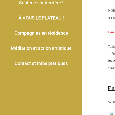
Soutenez la Verrière !
Notr
À VOUS LE PLATEAU !
rési
Compagnies en résidence
Lien
Text
Médiation et action artistique
scén
Roua
Contact et infos pratiques
créa
Pa
Avec