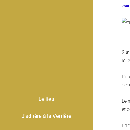
Tout
Sur
le j
Pour
occ
Le lieu
Le m
et d
J’adhère à la Verrière
En t