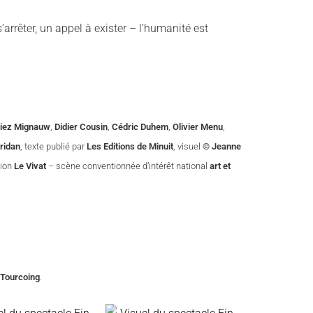
’arrêter, un appel à exister – l’humanité est
tiez Mignauw
,
Didier Cousin
,
Cédric Duhem
,
Olivier Menu
,
ridan
, texte publié par
Les Editions de Minuit
, visuel
© Jeanne
tion
Le Vivat
– scène conventionnée d’intérêt national
art et
 Tourcoing
.