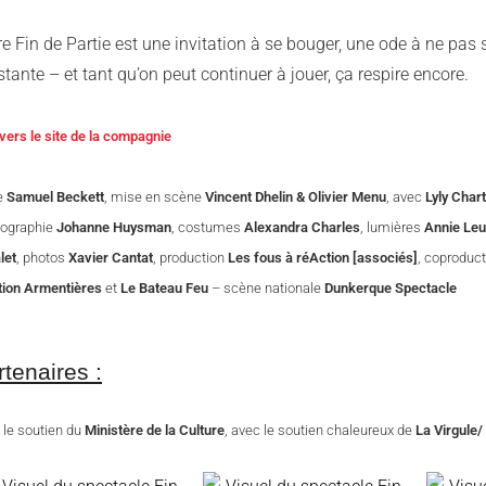
e Fin de Partie est une invitation à se bouger, une ode à ne pas s
stante – et tant qu’on peut continuer à jouer, ça respire encore.
 vers le site de la compagnie
e
Samuel Beckett
, mise en scène
Vincent Dhelin & Olivier Menu
, avec
Lyly Char
ographie
Johanne Huysman
, costumes
Alexandra Charles
, lumières
Annie Leu
let
, photos
Xavier Cantat
, production
Les fous à réAction [associés]
, coproduc
tion Armentières
et
Le Bateau Feu
– scène nationale
Dunkerque Spectacle
rtenaires :
 le soutien du
Ministère de la Culture
, avec le soutien chaleureux de
La Virgule/