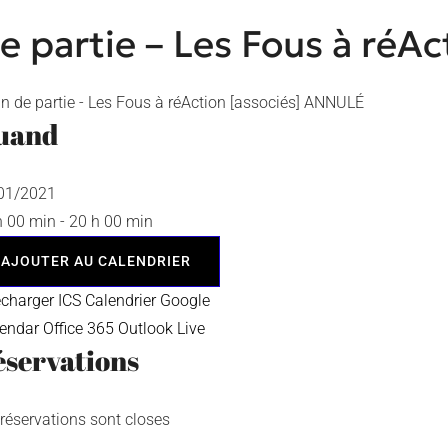
de partie – Les Fous à réA
uand
/01/2021
h 00 min - 20 h 00 min
AJOUTER AU CALENDRIER
écharger ICS
Calendrier Google
lendar
Office 365
Outlook Live
servations
 réservations sont closes