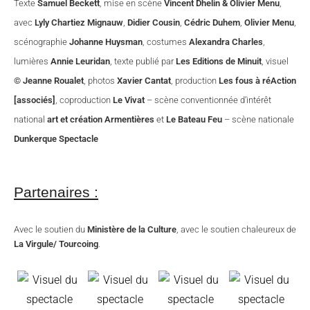
Texte
Samuel Beckett
, mise en scène
Vincent Dhelin & Olivier Menu
,
avec
Lyly Chartiez Mignauw
,
Didier Cousin
,
Cédric Duhem
,
Olivier Menu
,
scénographie
Johanne Huysman
, costumes
Alexandra Charles
,
lumières
Annie Leuridan
, texte publié par
Les Editions de Minuit
, visuel
© Jeanne Roualet
, photos
Xavier Cantat
, production
Les fous à réAction
[associés]
, coproduction
Le Vivat
– scène conventionnée d’intérêt
national
art et création Armentières
et
Le Bateau Feu
– scène nationale
Dunkerque Spectacle
Partenaires :
Avec le soutien du
Ministère de la Culture
, avec le soutien chaleureux de
La Virgule/ Tourcoing
.