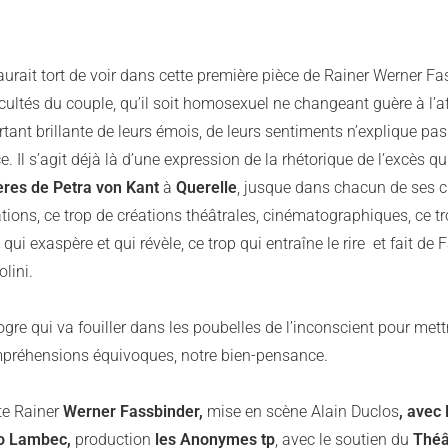
aurait tort de voir dans cette première pièce de Rainer Werner 
icultés du couple, qu’il soit homosexuel ne changeant guère à l’a
tant brillante de leurs émois, de leurs sentiments n’explique pas 
e. Il s’agit déjà là d’une expression de la rhétorique de l’excès
res de Petra von Kant
à
Querelle
, jusque dans chacun de ses ch
tions, ce trop de créations théâtrales, cinématographiques, ce tro
 qui exaspère et qui révèle, ce trop qui entraîne le rire et fait d
lini.
ogre qui va fouiller dans les poubelles de l’inconscient pour me
préhensions équivoques, notre bien-pensance.
te
Rainer
Werner Fassbinder,
mise en scène
Alain Duclos
, avec
o Lambec,
production
les Anonymes tp
, avec le soutien du
Théâ