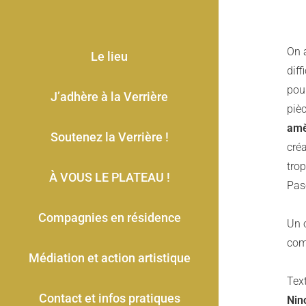
On 
Le lieu
diff
pour
J’adhère à la Verrière
pièc
amè
Soutenez la Verrière !
créa
trop
À VOUS LE PLATEAU !
Paso
Compagnies en résidence
Un 
com
Médiation et action artistique
Tex
Contact et infos pratiques
Nin