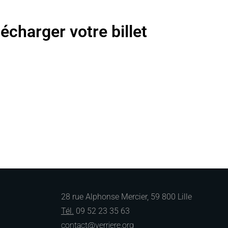
lécharger votre billet
28 rue Alphonse Mercier, 59 800 Lille
Tél.
09 52 23 35 63
contact@verriere.org