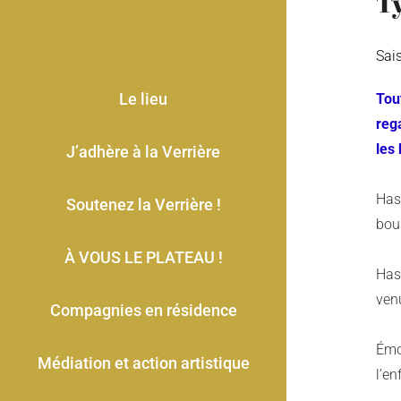
T
Sai
Le lieu
Tout
reg
les
J’adhère à la Verrière
Has
Soutenez la Verrière !
bou
À VOUS LE PLATEAU !
Has 
venu
Compagnies en résidence
Émo
Médiation et action artistique
l’en