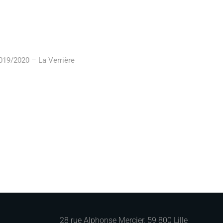
019/2020 – La Verrière
28 rue Alphonse Mercier, 59 800 Lille