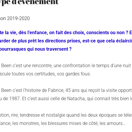
ype d’évènement
son 2019-2020
e la vie, dès l’enfance, on fait des choix, conscients ou non ? 
arder de plus prêt les directions prises, est-ce que cela éclair
 bourrasques qui nous traversent ?
 Been c’est une rencontre, une confrontation le temps d’une nuit
scule toutes vos certitudes, vos gardes fous.
Been c’est l’histoire de Fabrice, 45 ans qui reçoit la visite opp
 de 1987. Et c’est aussi celle de Natacha, qui connait très bien l
tion, rire, tendresse et nostalgie quand les deux époques se tél
fance, les monstres, les blessures mises de côté, les amours…