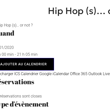
Hip Hop (s)… o
uand
/01/2020
h 00 min - 21 h 05 min
AJOUTER AU CALENDRIER
écharger ICS
Calendrier Google
iCalendar
Office 365
Outlook Live
servations
 réservations sont closes
ype d’évènement