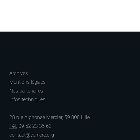
Archives
Mentions légales
Nos partenaires
Infos techniques
28 rue Alphonse Mercier, 59 800 Lille
Tél.
09 52 23 35 63
contact@verriere.org