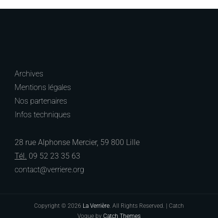
Archives
Mentions légales
Nos partenaires
Infos techniques
28 rue Alphonse Mercier, 59 800 Lille
Tél.
09 52 23 35 63
contact@verriere.org
Copyright © 2026
La Verrière
. All Rights Reserved. | Catch
Vogue by
Catch Themes