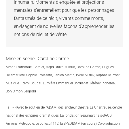
inhumain. Moments d’enquête et projections 
mentales s’entremêlent pour que les personnages 
fantasmés de ce récit, vivants comme morts, 
envisagent de nouvelles façons d’appréhender les 
notions de réel et de vérité.
Mise en scène : Caroline Corme
Avec : Emmanuel Bordier, Majid Chikh-Miloud, Caroline Corme, Hugues
Delamarlière, Sophie Froissard, Fabien Martin, Lydie Misiek, Raphaëlle Prost
Musique : Rémi Boubal. Lumière Emmanuel Bordier et Jérémy Pichereau.
Son Simon Leopold
:
s= » »]Avec le soutien de l’ADAMI déclancheur théâtre, La Chartreuse, centre
national des écritures dramatiques, La fondation Beaumarchais-SACD,
Amiens Métropole, Le collectif 112, la SPEDIDAM (en cours) Co-production