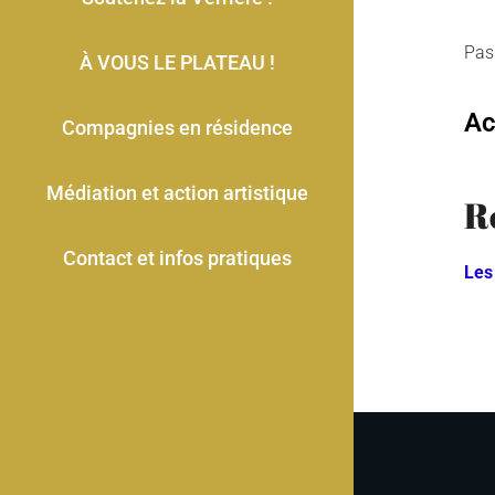
Pas
À VOUS LE PLATEAU !
Ac
Compagnies en résidence
Médiation et action artistique
R
Contact et infos pratiques
Les