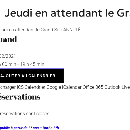
Jeudi en attendant le 
uand
/02/2021
h 00 min - 19 h 45 min
AJOUTER AU CALENDRIER
écharger ICS
Calendrier Google
iCalendar
Office 365
Outlook Live
servations
 réservations sont closes
public à partir de ?? ans – Durée ??h