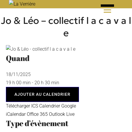
Skip
to
Jo & Léo – collectif l a c a v a l
content
e
Quand
18/11/2025
19 h 00 min - 20 h 30 min
AJOUTER AU CALENDRIER
Télécharger ICS
Calendrier Google
iCalendar
Office 365
Outlook Live
Type d’évènement