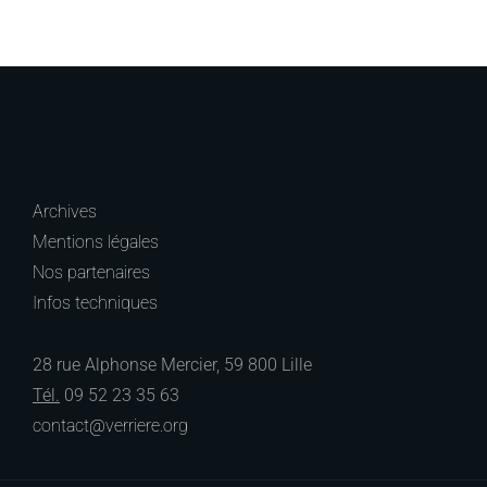
Archives
Mentions légales
Nos partenaires
Infos techniques
28 rue Alphonse Mercier, 59 800 Lille
Tél.
09 52 23 35 63
contact@verriere.org