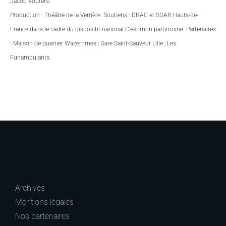
Jacob Vouters.
Production : Théâtre de la Verrière. Soutiens : DRAC et SGAR Hauts-de-
France dans le cadre du dispositif national C’est mon patrimoine. Partenaires
: Maison de quartier Wazemmes ; Gare Saint-Sauveur Lille ; Les
Funambulants.
Archives
Mentions légales
Nos partenaires