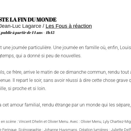
STE LA FIN DU MONDE
Jean-Luc Lagarce /
Les Fous à réaction
 public à partir de 14 ans – 1h45
t une journée particulière. Une journée en famille où, enfin, Louis 
gtemps, qui a donné si peu de nouvelles.
ils, ce frère, arrive le matin de ce dimanche commun, rendu tout 
enue. Il repart le soir, sans avoir réussi à dire cette chose grave 
lle, si proche et si loin.
 a cet amour familial, rendu étrange par un monde qui les sépare, 
 en scène : Vincent Dhelin et Olivier Menu. Avec : Olivier Menu, Lyly Chartiez-
re Feringue. Scénographie : Johanne Huysmans. Création lumières : Juliette Delf