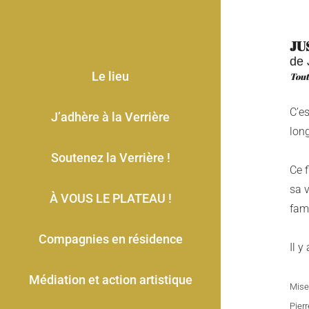
JU
de 
Le lieu
Tout
C’es
J’adhère à la Verrière
lon
Soutenez la Verrière !
Ce f
sa v
À VOUS LE PLATEAU !
fami
Compagnies en résidence
Il y
Médiation et action artistique
Mise
Pier