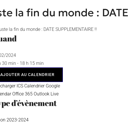
ste la fin du monde : DA
uand
/02/2024
h 30 min - 18 h 15 min
AJOUTER AU CALENDRIER
écharger ICS
Calendrier Google
lendar
Office 365
Outlook Live
ype d’évènement
son 2023-2024