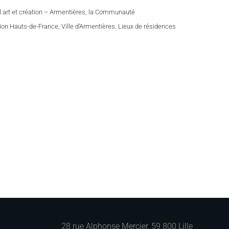
al art et création – Armentières, la Communauté
on Hauts-de-France, Ville d’Armentières. Lieux de résidences
28 rue Alphonse Mercier, 59 800 Lille