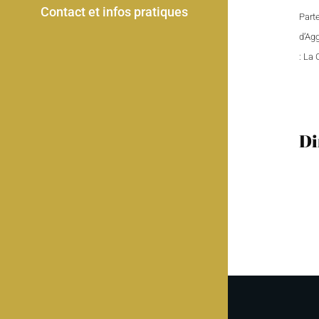
Contact et infos pratiques
Part
d’Ag
: La
Di