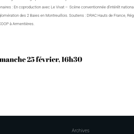
enaires : En coproduction avec Le Vivat – Scène conventionnée d’intérêt nation
glomération des 2 Baies en Montreuillois. Soutiens : DRAC Hauts de France, Régi
 COOP à Armentières.
manche 25 février, 16h30
Archives