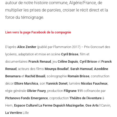
autour de notre histoire commune, Algérie/France, de
multiplier les prises de paroles, croiser le récit direct et la
force du témoignage.
Lien vers la page Facebook de la compagnie
D’après
Alice Zeniter
(publié par Flammarion 2017) – Prix Goncourt des
lycéens, adaptation et mise en scène
Cyril Brisse
, film et
documentaires
Franck Renaud
, jeu
Céline Dupuis
,
Cyril Brisse
et
Franck
Renaud
, acteurs des films
Mounya Boudiaf
,
Sarah Hamoud
,
Azeddine
Benamara
et
Rachid Bouali
, scénographie
Romain Brisse
, construction
décor
Ettore Marchica
, son
Yannick Donet
, lumière
Nicolas Faucheux
,
régie générale
Olivier Foury
, production
Filigrane 111
cofinancée par
Pictanovo Fonds Emergence
, coproduction
Théâtre de l’Aventure
à
Hem,
Espace Culturel La Ferme Dupuich Mazingarbe
,
Ose Arts !
Carvin,
La Verrière
Lille