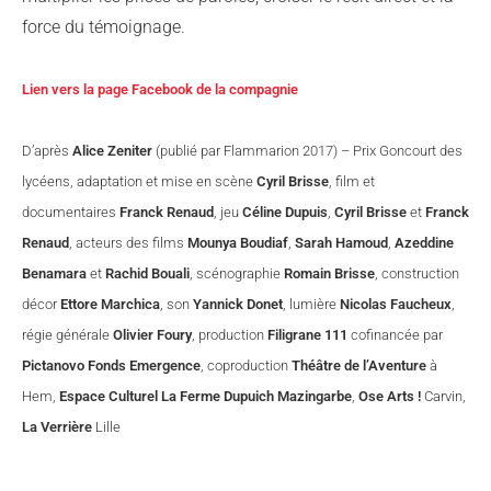
force du témoignage.
Lien vers la page Facebook de la compagnie
D’après
Alice Zeniter
(publié par Flammarion 2017) – Prix Goncourt des
lycéens, adaptation et mise en scène
Cyril Brisse
, film et
documentaires
Franck Renaud
, jeu
Céline Dupuis
,
Cyril Brisse
et
Franck
Renaud
, acteurs des films
Mounya Boudiaf
,
Sarah Hamoud
,
Azeddine
Benamara
et
Rachid Bouali
, scénographie
Romain Brisse
, construction
décor
Ettore Marchica
, son
Yannick Donet
, lumière
Nicolas Faucheux
,
régie générale
Olivier Foury
, production
Filigrane 111
cofinancée par
Pictanovo Fonds Emergence
, coproduction
Théâtre de l’Aventure
à
Hem,
Espace Culturel La Ferme Dupuich Mazingarbe
,
Ose Arts !
Carvin,
La Verrière
Lille