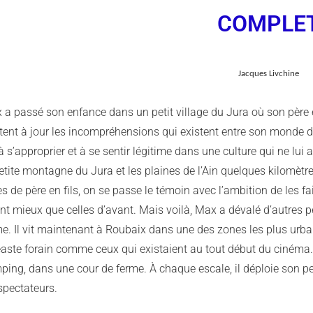
COMPLE
Jacques Livchine
 a passé son enfance dans un petit village du Jura où son père é
ent à jour les incompréhensions qui existent entre son monde de d
à s’approprier et à se sentir légitime dans une culture qui ne lui
etite montagne du Jura et les plaines de l’Ain quelques kilomètr
es de père en fils, on se passe le témoin avec l’ambition de les fa
nt mieux que celles d’avant. Mais voilà, Max a dévalé d’autres pen
me. Il vit maintenant à Roubaix dans une des zones les plus urba
aste forain comme ceux qui existaient au tout début du cinéma. I
ing, dans une cour de ferme. À chaque escale, il déploie son pet
spectateurs.