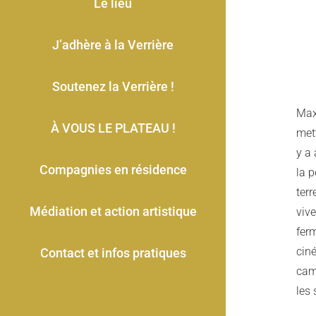
Le lieu
J’adhère à la Verrière
Soutenez la Verrière !
Max
À VOUS LE PLATEAU !
mett
y a 
Compagnies en résidence
la p
terr
Médiation et action artistique
vive
fer
ciné
Contact et infos pratiques
camp
les 