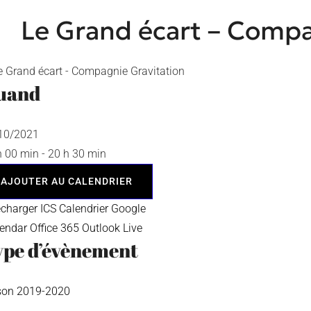
Le Grand écart – Compa
uand
/10/2021
h 00 min - 20 h 30 min
AJOUTER AU CALENDRIER
écharger ICS
Calendrier Google
lendar
Office 365
Outlook Live
ype d’évènement
son 2019-2020