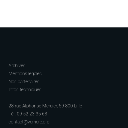
Archives
Mentions légales
Nos partenaires
Infos techniques
28 rue Alphonse Mercier, 59 800 Lille
Tél.
09 52 23 35 63
contact@verriere.org