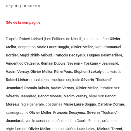
région parisienne.
Site de la compagnie
D’après
Robert Linhart
(Les Editions de Minuit), mise en scène
Olivier
Mellor
, adaptation
Marie Laure Boggio
,
Olivier Mellor
, avec
Emmanuel
Bordier, Majid Chikh-Miloud, François Decayeux, Hugues Delamarlière,
Vincent do Cruzeiro, Romain Dubuis, Séverin « Toskano » Jeanniard,
Vadim Vernay, Olivier Mellor, Rémi Pous, Stephen Szekely
et la voix de
Robert Linhart
, musiciens, musique originale
Séverin “Toskano”
Jeanniard
,
Romain Dubuis
,
Vadim Vernay
,
Olivier Mellor
, création son
Séverin Jeanniard
,
Benoit Moreau
,
Vadim Vernay
, régie son
Benoit
Moreau
, régie générale, costumes
Marie Laure Boggio
,
Caroline Corme
,
scénographie
Olivier Mellor
,
François Decayeux
,
Séverin “Toskano”
Jeanniard
avec le concours du Collectif La Courte Echelle, création et
régie lumière
Olivier Mellor
, photos, vidéos
Ludo Leleu
,
Mickael Titrent
,