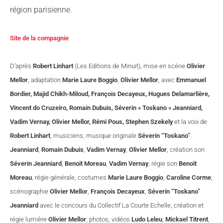
région parisienne.
Site de la compagnie
D’après
Robert Linhart
(Les Editions de Minuit), mise en scène
Olivier
Mellor
, adaptation
Marie Laure Boggio
,
Olivier Mellor
, avec
Emmanuel
Bordier, Majid Chikh-Miloud, François Decayeux, Hugues Delamarlière,
Vincent do Cruzeiro, Romain Dubuis, Séverin « Toskano » Jeanniard,
Vadim Vernay, Olivier Mellor, Rémi Pous, Stephen Szekely
et la voix de
Robert Linhart
, musiciens, musique originale
Séverin “Toskano”
Jeanniard
,
Romain Dubuis
,
Vadim Vernay
,
Olivier Mellor
, création son
Séverin Jeanniard
,
Benoit Moreau
,
Vadim Vernay
, régie son
Benoit
Moreau
, régie générale, costumes
Marie Laure Boggio
,
Caroline Corme
,
scénographie
Olivier Mellor
,
François Decayeux
,
Séverin “Toskano”
Jeanniard
avec le concours du Collectif La Courte Echelle, création et
régie lumière
Olivier Mellor
, photos, vidéos
Ludo Leleu
,
Mickael Titrent
,