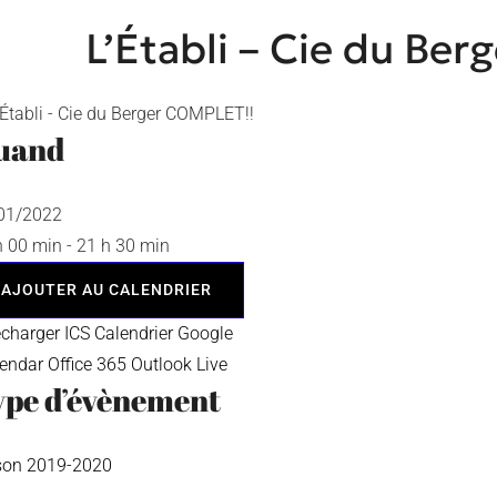
L’Établi – Cie du Be
uand
/01/2022
h 00 min - 21 h 30 min
AJOUTER AU CALENDRIER
écharger ICS
Calendrier Google
lendar
Office 365
Outlook Live
ype d’évènement
son 2019-2020