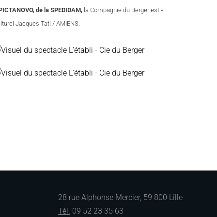
e PICTANOVO, de la SPEDIDAM,
la Compagnie du Berger est «
lturel Jacques Tati / AMIENS.
28 rue Alphonse Mercier, 59 800 Lille
Tél.
09 52 23 35 63