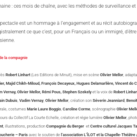
ine : ces mois de chaîne, avec les méthodes de surveillance et d
spectacle est un hommage à l’engagement et au récit autobiograp
istralement ce que c’est, pour un Français ou un immigré, d’être
sienne.
 de la compagnie
rès
Robert Linhart
(Les Editions de Minuit), mise en scène
Olivier Mellor
, adapt
ier, Majid Chikh-Miloud, François Decayeux, Hugues Delamarlière, Vincent do C
m Vernay, Olivier Mellor, Rémi Pous, Stephen Szekely
et la voix de
Robert Linhar
in Dubuis
,
Vadim Vernay
,
Olivier Mellor
, création son
Séverin Jeanniard
,
Benoi
rale, costumes
Marie Laure Boggio
,
Caroline Corme
, scénographie
Olivier Mell
urs du Collectif La Courte Echelle, création et régie lumière
Olivier Mellor
, pho
nt
, illustrations, production
Compagnie du Berger
et
Centre culturel Jacques Ta
oucherie – Paris
avec le soutien de
l’association L’ÎLOT et la Chapelle-Théâtre