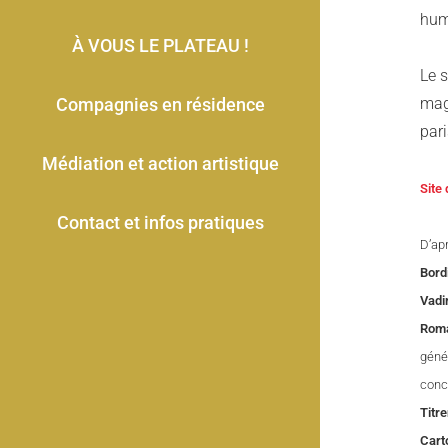
huma
À VOUS LE PLATEAU !
Le 
Compagnies en résidence
mag
pari
Médiation et action artistique
Site
Contact et infos pratiques
D’ap
Bord
Vadi
Roma
géné
conco
Titre
Cart