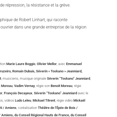
e répression, la résistance et la grève.
hique de Robert Linhart, qui raconte
 ouvrier dans une grande entreprise de la région
ation
Marie Laure Boggio
,
Olivier Mellor
, avec
Emmanuel
ruzeiro, Romain Dubuis, Séverin « Toskano » Jeanniard,
t
, musiciens, musique originale
Séverin “Toskano” Jeanniard
,
t Moreau
,
Vadim Vernay
, régie son
Benoit Moreau
, régie
or
,
François Decayeux
,
Séverin “Toskano” Jeanniard
avec le
tos, vidéos
Ludo Leleu
,
Mickael Titrent
, régie vidéo
Mickaël
ti / Amiens
, coréalisation
Théâtre de l’Épée de Bois /
 / Amiens, du Conseil Régional Hauts de France, du Conseil