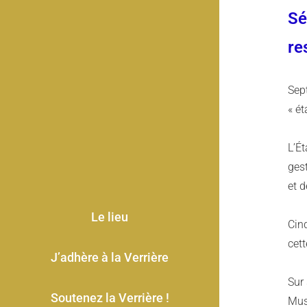
Sé
re
Sept
« ét
L’Ét
gest
et d
Le lieu
Cin
cett
J’adhère à la Verrière
Sur 
Soutenez la Verrière !
Musi