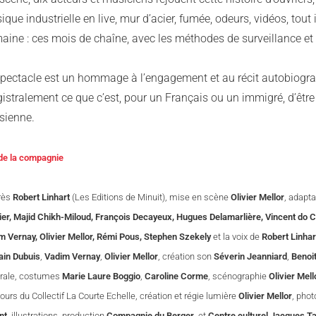
que industrielle en live, mur d’acier, fumée, odeurs, vidéos, tou
ine : ces mois de chaîne, avec les méthodes de surveillance et d
spectacle est un hommage à l’engagement et au récit autobiograp
istralement ce que c’est, pour un Français ou un immigré, d’être
sienne.
 de la compagnie
rès
Robert Linhart
(Les Editions de Minuit), mise en scène
Olivier Mellor
, adapt
ier, Majid Chikh-Miloud, François Decayeux, Hugues Delamarlière, Vincent do C
m Vernay, Olivier Mellor, Rémi Pous, Stephen Szekely
et la voix de
Robert Linhar
in Dubuis
,
Vadim Vernay
,
Olivier Mellor
, création son
Séverin Jeanniard
,
Benoi
rale, costumes
Marie Laure Boggio
,
Caroline Corme
, scénographie
Olivier Mell
urs du Collectif La Courte Echelle, création et régie lumière
Olivier Mellor
, pho
nt
, illustrations, production
Compagnie du Berger
et
Centre culturel Jacques Ta