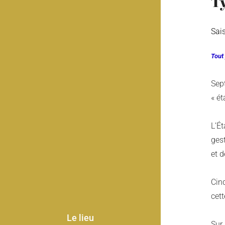
T
Sai
Tout
Sept
« ét
L’Ét
gest
et d
Cin
cett
Le lieu
Sur 