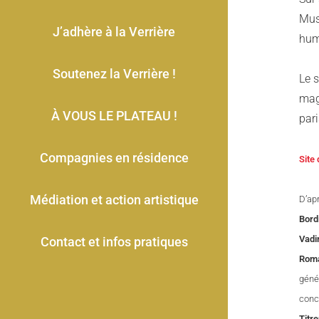
Musi
J’adhère à la Verrière
huma
Soutenez la Verrière !
Le 
mag
À VOUS LE PLATEAU !
pari
Compagnies en résidence
Site
Médiation et action artistique
D’ap
Bord
Vadi
Contact et infos pratiques
Roma
géné
conco
Titre