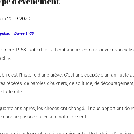
ype d’évènement
son 2019-2020
 public – Durée 1h30
embre 1968. Robert se fait embaucher comme ouvrier spécialisé à 
abli ».
abli c’est l’histoire d’une grève. C’est une épopée d’un an, juste 
es répétés, de paroles d’ouvriers, de solitude, de découragement, 
e fraternité.
quante ans après, les choses ont changé. Il nous appartient de 
e époque passée qui éclaire notre présent.
scène, dix acteurs et musiciens rejouent cette histoire d’ouvriers,