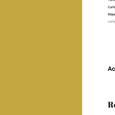
Cart
Dépa
comp
Ac
R