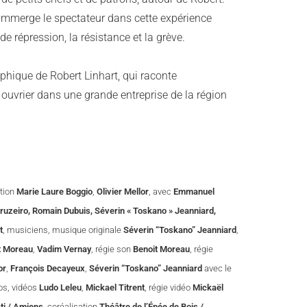
t immerge le spectateur dans cette expérience
e répression, la résistance et la grève.
hique de Robert Linhart, qui raconte
 ouvrier dans une grande entreprise de la région
ation
Marie Laure Boggio
,
Olivier Mellor
, avec
Emmanuel
ruzeiro, Romain Dubuis, Séverin « Toskano » Jeanniard,
t
, musiciens, musique originale
Séverin “Toskano” Jeanniard
,
t Moreau
,
Vadim Vernay
, régie son
Benoit Moreau
, régie
or
,
François Decayeux
,
Séverin “Toskano” Jeanniard
avec le
tos, vidéos
Ludo Leleu
,
Mickael Titrent
, régie vidéo
Mickaël
ti / Amiens
, coréalisation
Théâtre de l’Épée de Bois /