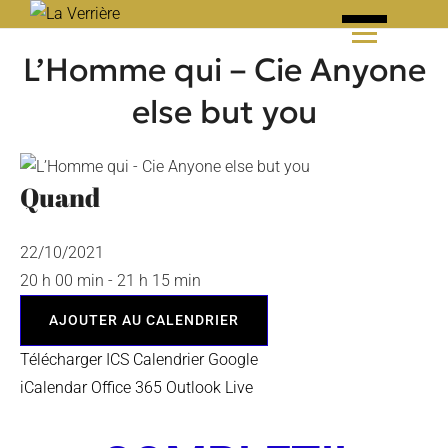
Skip
to
L’Homme qui – Cie Anyone
content
else but you
Quand
22/10/2021
20 h 00 min - 21 h 15 min
AJOUTER AU CALENDRIER
Télécharger ICS
Calendrier Google
iCalendar
Office 365
Outlook Live