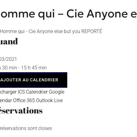
Homme qui – Cie Anyone 
uand
/03/2021
h 30 min - 15 h 45 min
AJOUTER AU CALENDRIER
écharger ICS
Calendrier Google
lendar
Office 365
Outlook Live
servations
 réservations sont closes