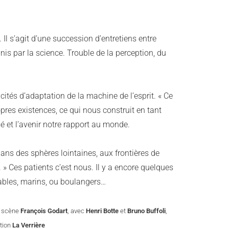
l s’agit d’une succession d’entretiens entre
nis par la science. Trouble de la perception, du
ités d’adaptation de la machine de l’esprit. « Ce
es existences, ce qui nous construit en tant
é et l’avenir notre rapport au monde.
ns des sphères lointaines, aux frontières de
 Ces patients c’est nous. Il y a encore quelques
tables, marins, ou boulangers…
n scène
François Godart
, avec
Henri Botte
et
Bruno Buffoli
,
ction
La Verrière