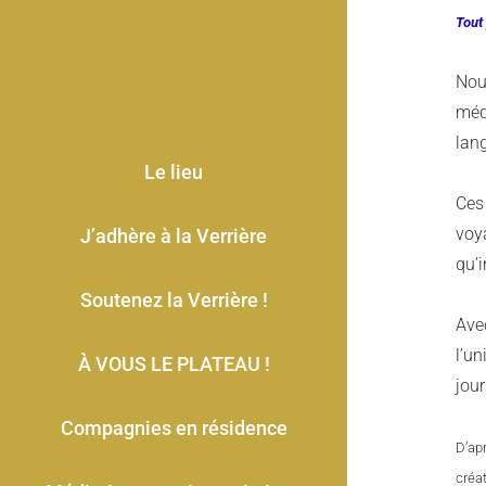
Tout
Nou
méde
lang
Le lieu
Ces 
voy
J’adhère à la Verrière
qu’
Soutenez la Verrière !
Ave
l’u
À VOUS LE PLATEAU !
jou
Compagnies en résidence
D’ap
créa