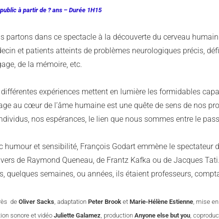
 public à partir de ? ans – Durée 1H15
s partons dans ce spectacle à la découverte du cerveau humain. I
cin et patients atteints de problèmes neurologiques précis, défi
age, de la mémoire, etc.
différentes expériences mettent en lumière les formidables capac
age au cœur de l’âme humaine est une quête de sens de nos propr
individus, nos espérances, le lien que nous sommes entre le pass
c humour et sensibilité, François Godart emmène le spectateur da
nivers de Raymond Queneau, de Frantz Kafka ou de Jacques Tati. »
rs, quelques semaines, ou années, ils étaient professeurs, comp
rès
de
Oliver Sacks
, adaptation
Peter Brook
et
Marie-Hélène Estienne
, mise e
tion sonore et vidéo
Juliette Galamez
, production
Anyone else but you
, coprodu