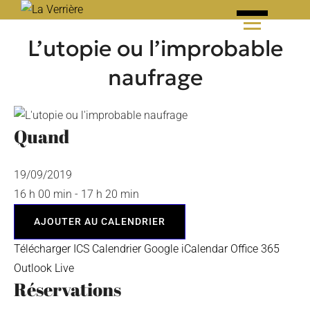
Skip
to
L’utopie ou l’improbable
content
naufrage
Quand
19/09/2019
16 h 00 min - 17 h 20 min
AJOUTER AU CALENDRIER
Télécharger ICS
Calendrier Google
iCalendar
Office 365
Outlook Live
Réservations