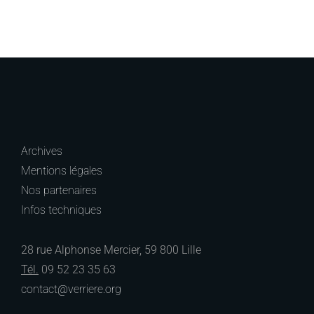
Archives
Mentions légales
Nos partenaires
Infos techniques
28 rue Alphonse Mercier, 59 800 Lille
Tél.
09 52 23 35 63
contact@verriere.org