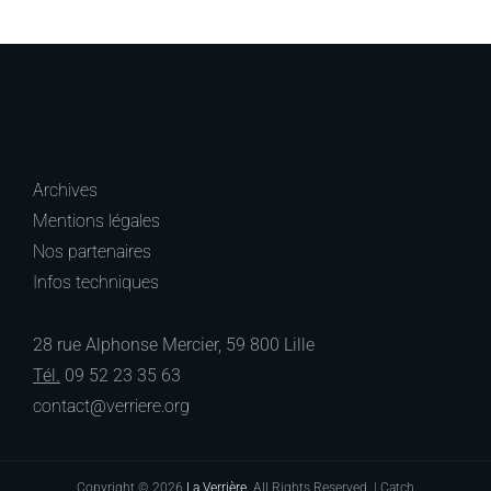
Archives
Mentions légales
Nos partenaires
Infos techniques
28 rue Alphonse Mercier, 59 800 Lille
Tél.
09 52 23 35 63
contact@verriere.org
Copyright © 2026
La Verrière
. All Rights Reserved. | Catch