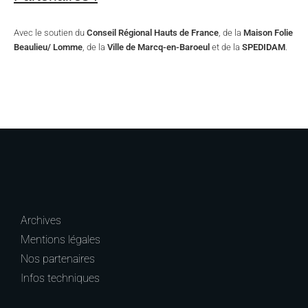
Avec le soutien du
Conseil Régional Hauts de France
, de la
Maison Folie
Beaulieu/ Lomme
, de la
Ville de Marcq-en-Baroeul
et de la
SPEDIDAM
.
Archives
Mentions légales
Nos partenaires
Infos techniques