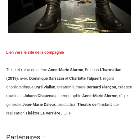
Lien vers le site de la compagnie
Texte et mise en scène
Anne-Marie Storme
, Editions
L’harmattan
(2019)
, avec
Dominique Sarrazin
et
Charlotte Talpaert
, regard
chorégraphique
Cyril Viallon
, création lumière
Bernard Plançon
, création
musicale
Johann Chauveau
, scénographie
Anne-Marie Storme
, régie
générale
Jean-Marie Daleux
, production
Théâtre de l’Instant
, co-
réalisation
Théâtre La Verrière
/ Lille
Partenaires :