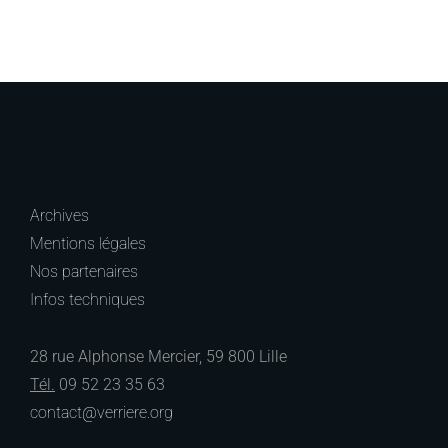
Archives
Mentions légales
Nos partenaires
Infos techniques
28 rue Alphonse Mercier, 59 800 Lille
Tél.
09 52 23 35 63
contact@verriere.org