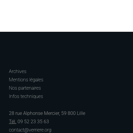
Archives
Mentions légales
Nos partenaires
Infos techniques
28 rue Alphonse Mercier, 59 800 Lille
Tél.
09 52 23 35 63
contact@verriere.org