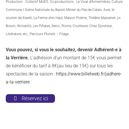
Production : Collectif MUES. Co-productions : Le Vivat d’Armentières, Culture
Commune I Scène Nationale du Bassin Minier du Pas-de-Calais. Avec le
soutien de Eeeeh, La Ferme d’en Haut, Maison Poème, Théâtre Massenet, Le
Boson, Wolubilis, Les Piñatas, Xeno-, Ronny Coutteure, Chez Djouheur,
Littérature, etc., Parcours Pluriels – Filage.
Vous pouvez, si vous le souhaitez, devenir Adhérent-e à
la Verrière.
L’adhésion d’un montant de 15€ vous permet
de bénéficier du tarif à 8€(au lieu de 15€) sur tous les
spectacles de la saison :
https://www.billetweb.fr/jadhere-
a-la-verriere
Réservez ici