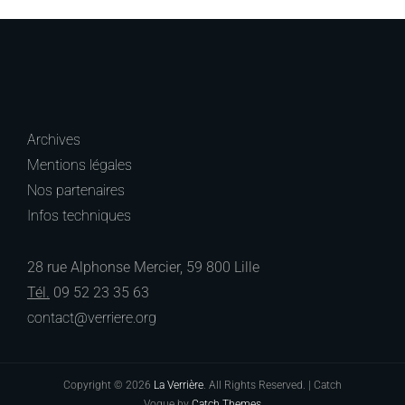
Archives
Mentions légales
Nos partenaires
Infos techniques
28 rue Alphonse Mercier, 59 800 Lille
Tél.
09 52 23 35 63
contact@verriere.org
Copyright © 2026
La Verrière
. All Rights Reserved. | Catch
Vogue by
Catch Themes