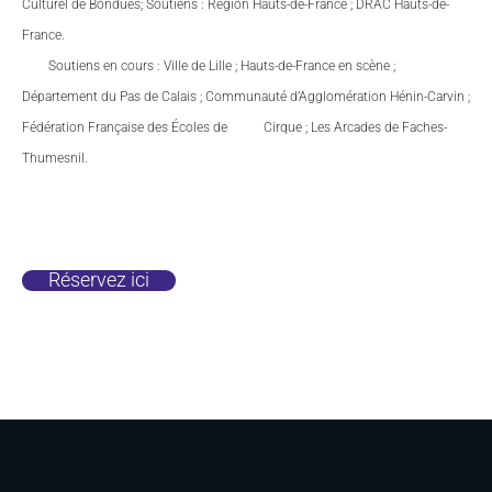
Culturel de Bondues;
Soutiens : Région Hauts-de-France ; DRAC Hauts-de-
France.
Soutiens en cours : Ville de Lille ; Hauts-de-France en scène ;
Département du Pas de Calais ; Communauté d’Agglomération Hénin-Carvin ;
Fédération Française des Écoles de Cirque ; Les Arcades de Faches-
Thumesnil.
Réservez ici