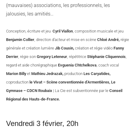
(mauvaises) associations, les professionnels, les
jalousies, les amitiés…
Conception, écriture et jeu
Cyril Viallon
, composition musicale et jeu
Benjamin Collier
, direction d’acteur et mise en scène
Chloé André,
régie
générale et création lumière
Jib Cousin,
création et régie vidéo
Fanny
Derrier
, régie son
Gregory Leteneur
, répétitrice
Stéphanie Cliquennois
,
regard et aide chorégraphique
Evguenia Chtchelkova
, coach vocal
Marion Billy
et
Mathieu Jedrazak,
production
Les Caryatides,
coproduction
le Vivat – Scène conventionnée d’Armentières, Le
Gymnase – CDCN Roubaix
| La Cie est subventionnée par le
Conseil
Régional des Hauts-de-France.
Vendredi 3 février, 20h