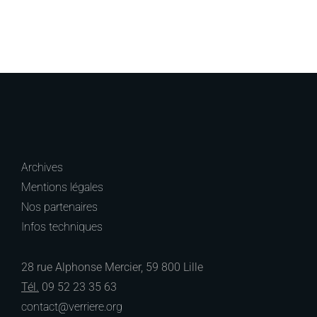
Archives
Mentions légales
Nos partenaires
Infos techniques
28 rue Alphonse Mercier, 59 800 Lille
Tél.
09 52 23 35 63
contact@verriere.org